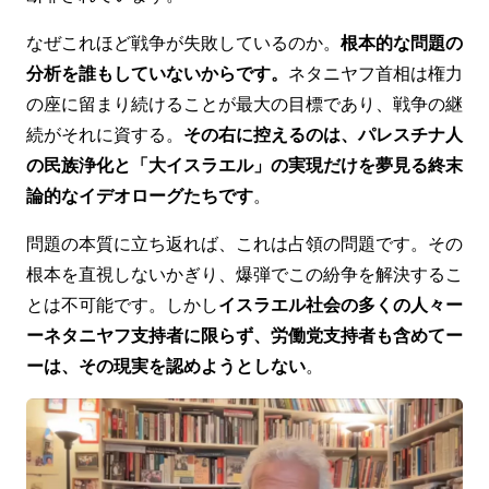
なぜこれほど戦争が失敗しているのか。
根本的な問題の
分析を誰もしていないからです。
ネタニヤフ首相は権力
の座に留まり続けることが最大の目標であり、戦争の継
続がそれに資する。
その右に控えるのは、パレスチナ人
の民族浄化と「大イスラエル」の実現だけを夢見る終末
論的なイデオローグたちです
。
問題の本質に立ち返れば、これは占領の問題です。その
根本を直視しないかぎり、爆弾でこの紛争を解決するこ
とは不可能です。しかし
イスラエル社会の多くの人々ー
ーネタニヤフ支持者に限らず、労働党支持者も含めてー
ーは、その現実を認めようとしない
。