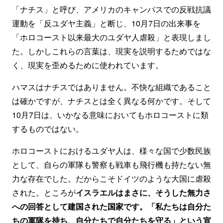
「ナチス」と呼び、アメリカのキャンパスでの反戦抗議
運動を「反ユダヤ主義」と断じ、10月7日の出来事を
「ホロコースト以来最大のユダヤ人虐殺」と表現しまし
た。しかしこれらの言葉は、現実を説明するためではな
く、現実を歪めるために使われています。
ハマスはナチスではありません。不快な組織であること
は確かですが、ナチスとは全く異なる何かです。そして
10月7日は、いかなる意味においてもホロコーストに類
するものではない。
ホロコーストにおけるユダヤ人は、様々な国で少数民族
として、自らの軍隊も警察も戦車も飛行機も持たない無
力な存在でした。だからこそドイツのような大国に虐殺
された。ところが
イスラエルはまさに、そうした無力さ
への回答として建国された国家です。「私たちは自分た
ちの軍隊を持ち、自分たちで自分たちを守る」という宣