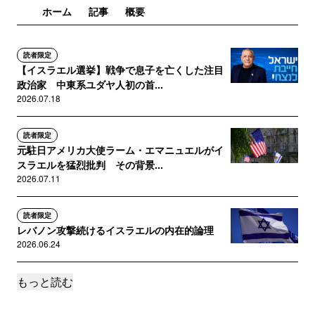
ホーム
記事
概要
読者限定
【イスラエル選挙】戦争で息子を亡くした注目
政治家 中東系ユダヤ人初の首...
2026.07.18
読者限定
元駐日アメリカ大使ラーム・エマニュエルがイ
スラエルを猛烈批判 その背景...
2026.07.11
読者限定
レバノン攻撃続けるイスラエルの内在的論理
2026.06.24
もっと読む
読者限定
【新着記事】中東揺さぶるイスラエル総選挙とパキスタン仲介
が意味するもの