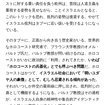
ストに対する重い責任を負う欧州は、普段は人道主義を
重視する姿勢を見せながら、ことイスラエルとなると、
このレトリックを恐れ、批判の姿勢は後退する。やがて
イスラエル批判はタブーに近い扱いを受けるようになっ
ている。
そのタブーに、正面から向き合う歴史家がいる。世界的
なホロコースト研究者で、ブラウン大学教授のオメル・
バルトブ氏だ。バルトブ教授が問い続けるのは、ホロコ
ーストがいかに政治的に「利用」されてきたか、
いわば
「ホロコーストの兵器化」とでも呼ぶべき問題
だ。ホロ
コーストはかつて、
イスラエル社会において「弱いユダ
ヤ人の象徴」として、むしろ忌避される傾向があった
。
それがいつしか外交の最前線に押し出され、批判封じの
盾として機能するようになる。バルトブ教授はその過程
が、イスラエル人自身の精神性や集合的アイデンティテ