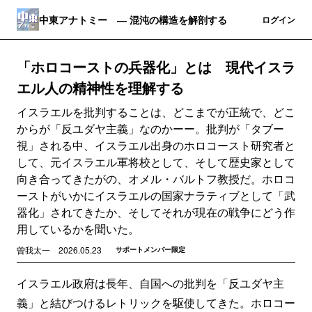
中東アナトミー ― 混沌の構造を解剖する
登録
ログイン
「ホロコーストの兵器化」とは 現代イスラ
エル人の精神性を理解する
イスラエルを批判することは、どこまでが正統で、どこ
からが「反ユダヤ主義」なのかーー。批判が「タブー
視」される中、イスラエル出身のホロコースト研究者と
して、元イスラエル軍将校として、そして歴史家として
向き合ってきたがの、オメル・バルトフ教授だ。ホロコ
ーストがいかにイスラエルの国家ナラティブとして「武
器化」されてきたか、そしてそれが現在の戦争にどう作
用しているかを聞いた。
曽我太一
2026.05.23
サポートメンバー限定
イスラエル政府は長年、自国への批判を「反ユダヤ主
義」と結びつけるレトリックを駆使してきた。ホロコー