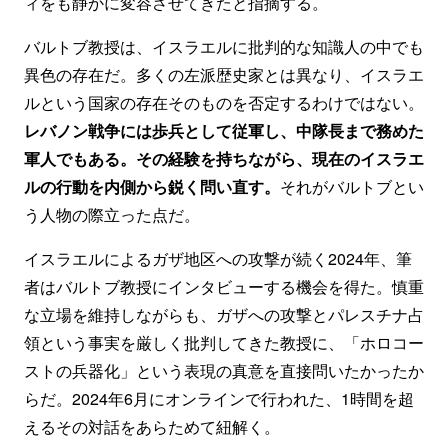
ィをも静かに変容させてきたと指摘する。
バルトブ教授は、イスラエルに批判的な知識人の中でも
異色の存在だ。多くの左派歴史家とは異なり、イスラエ
ルという国家の存在そのものを否定するわけではない。
レバノン戦争には歩兵として従軍し、中隊長まで務めた
軍人でもある。その経験を持ちながら、現在のイスラエ
ルの行動を内側から鋭く問い直す。
それがバルトブとい
う人物の際立った点だ。
イスラエルによるガザ地区への攻撃が続く2024年、筆
者はバルトブ教授にインタビューする機会を得た。慎重
な立場を維持しながらも、ガザへの攻撃とパレスチナ占
領という事実を厳しく批判してきた教授に、「ホロコー
ストの兵器化」という表現の真意を直接問いたかったか
らだ。2024年6月にオンラインで行われた、1時間を超
えるその対話をあらためて紐解く。